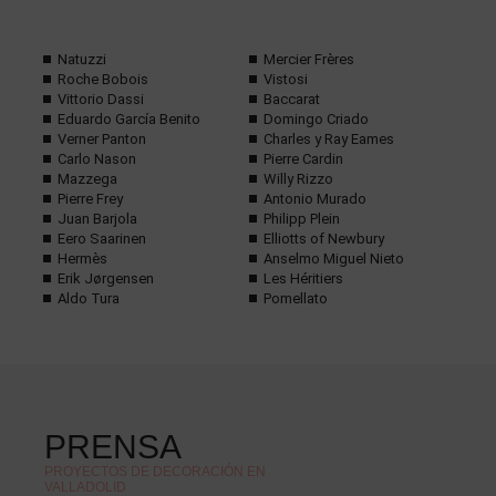
Natuzzi
Mercier Frères
Roche Bobois
Vistosi
Vittorio Dassi
Baccarat
Eduardo García Benito
Domingo Criado
Verner Panton
Charles y Ray Eames
Carlo Nason
Pierre Cardin
Mazzega
Willy Rizzo
Pierre Frey
Antonio Murado
Juan Barjola
Philipp Plein
Eero Saarinen
Elliotts of Newbury
Hermès
Anselmo Miguel Nieto
Erik Jørgensen
Les Héritiers
Aldo Tura
Pomellato
PRENSA
PROYECTOS DE DECORACIÓN EN
VALLADOLID