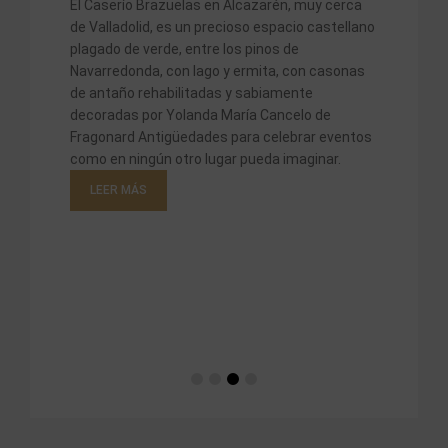
El Caserío Brazuelas en Alcazarén, muy cerca
La w
de Valladolid, es un precioso espacio castellano
aman
plagado de verde, entre los pinos de
comp
Navarredonda, con lago y ermita, con casonas
artí
de antaño rehabilitadas y sabiamente
L
decoradas por Yolanda María Cancelo de
rca
Fragonard Antigüedades para celebrar eventos
llano
como en ningún otro lugar pueda imaginar.
LEER MÁS
nas
ntos