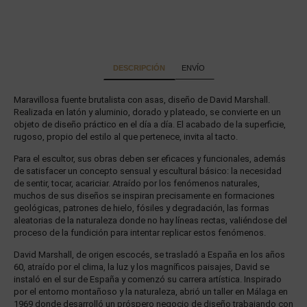
DESCRIPCIÓN
ENVÍO
Maravillosa fuente brutalista con asas, diseño de David Marshall.
Realizada en latón y aluminio, dorado y plateado, se convierte en un
objeto de diseño práctico en el día a día. El acabado de la superficie,
rugoso, propio del estilo al que pertenece, invita al tacto.
Para el escultor, sus obras deben ser eficaces y funcionales, además
de satisfacer un concepto sensual y escultural básico: la necesidad
de sentir, tocar, acariciar. Atraído por los fenómenos naturales,
muchos de sus diseños se inspiran precisamente en formaciones
geológicas, patrones de hielo, fósiles y degradación, las formas
aleatorias de la naturaleza donde no hay líneas rectas, valiéndose del
proceso de la fundición para intentar replicar estos fenómenos.
David Marshall, de origen escocés, se trasladó a España en los años
60, atraído por el clima, la luz y los magníficos paisajes, David se
instaló en el sur de España y comenzó su carrera artística. Inspirado
por el entorno montañoso y la naturaleza, abrió un taller en Málaga en
1969 donde desarrolló un próspero negocio de diseño trabajando con