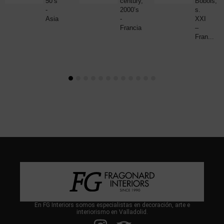
50’s
century,
Bobois,
-
2000’s
s.
Asia
-
XXI
Francia
–
Fran...
En FG Interiors somos especialistas en decoración, arte e
interiorismo en Valladolid.