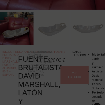
INICIO
/
TIENDA
/
ARTE
/
ESCULTURA
/ FUENTE
CATEGORÍAS
ETIQUETAS
:
:
DATOS
Material
BRUTALISTA,
CERÁMICA,
80S
,
TÉCNICOS
FUENTE
DAVID
PORCELANA
DAVID
Latón
920,00
€
MARSHALL,
Y
MARSHALL
,
y
LATÓN Y
BRUTALISTA,
CRISTAL
ESPAÑA
,
aluminio
ALUMINIO,
COLECCIONISMO
,
Artista
:
80’S –
ESCULTURA
,
VER
DAVID
ESPAÑA
NOVEDADES
David
ESTUDIO
Marshall
MARSHALL,
Estilo
:
Brutalista
LATÓN
Período
:
Década
Y
de