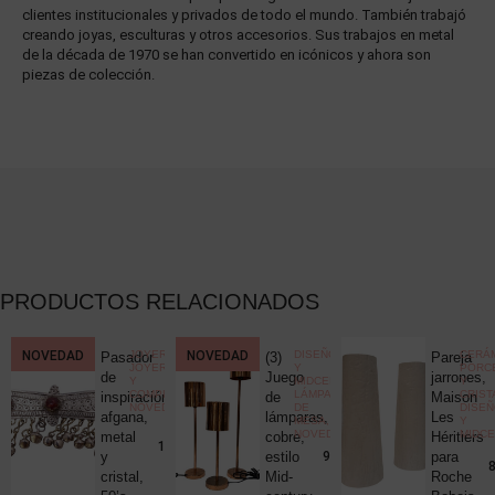
clientes institucionales y privados de todo el mundo. También trabajó
creando joyas, esculturas y otros accesorios. Sus trabajos en metal
de la década de 1970 se han convertido en icónicos y ahora son
piezas de colección.
PRODUCTOS RELACIONADOS
CCIONISMO
NOVEDAD
,
JOYERÍA
,
NOVEDAD
DISEÑO
CERÁM
Pasador
(3)
Pareja
ELÁNEA
JOYERÍA
Y
PORC
ica
de
Juego
jarrones,
Y
MIDCENTURY
,
Y
COMPLEMENTOS
,
LÁMPARAS
CRIST
c
inspiración
de
Maison
NOVEDADES
DE
DISE
uck
afgana,
lámparas,
Les
MESA
,
Y
NOVEDADES
MIDC
metal
cobre,
Héritiers
25,00
€
190,00
€
y
estilo
para
980,00
€
8
cristal,
Mid-
Roche