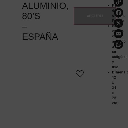
1980
ALUMINIO,
País
L
de
80’S
origen:
ADQUIRIR
España
–
Buen
E
estado
ESPAÑA
de
acuerdo
a
su
antigüed
y
uso
Dimensi
12
x
34
x
25
cm.