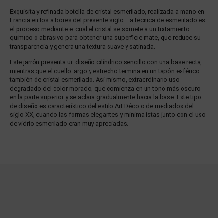
Exquisita y refinada botella de cristal esmerilado, realizada a mano en
Francia en los albores del presente siglo. La técnica de esmerilado es
el proceso mediante el cual el cristal se somete a un tratamiento
químico o abrasivo para obtener una superficie mate, que reduce su
transparencia y genera una textura suave y satinada.
Este jarrón presenta un diseño cilíndrico sencillo con una base recta,
mientras que el cuello largo y estrecho termina en un tapón esférico,
también de cristal esmerilado. Así mismo, extraordinario uso
degradado del color morado, que comienza en un tono más oscuro
en la parte superior y se aclara gradualmente hacia la base. Este tipo
de diseño es característico del estilo Art Déco o de mediados del
siglo XX, cuando las formas elegantes y minimalistas junto con el uso
de vidrio esmerilado eran muy apreciadas.