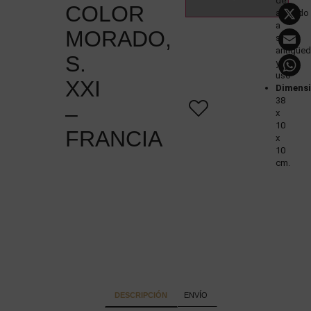
de
COLOR
acuerdo
a
MORADO,
su
antigüe
S.
y
uso
XXI
Dimensi
38
–
x
10
FRANCIA
x
10
cm.
DESCRIPCIÓN
ENVÍO