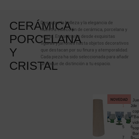
CERÁMICA,
Descubre la belleza y la elegancia de
nuestra colección de cerámica, porcelana y
PORCELANA
cristal. Encontrarás desde exquisitas
figuras y jarrones hasta objetos decorativos
Y
que destacan por su finura y atemporalidad.
Cada pieza ha sido seleccionada para añadir
CRISTAL
un toque de distinción a tu espacio.
NOVEDAD
CERÁMI
Pareja
Jue
PORCEL
jarrones,
de
1
2
Y
CRISTAL
Maison
cop
DISEÑO
3
4
Les
“Ba
Y
MIDCEN
Héritiers
vidr
5
6
para
sop
80
Roche
Bor
7
8