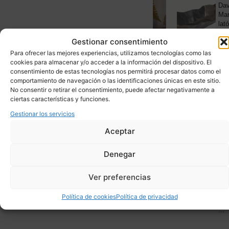
CRISTAL
lámparas
Dav
LÁMPAR
de
Mar
DE
MESA
,
mesa,
lat
NOVED
cristal
y
1.
Gestionar consentimiento
doblado
alu
y al
80'
Para ofrecer las mejores experiencias, utilizamos tecnologías como las
ácido,
-
cookies para almacenar y/o acceder a la información del dispositivo. El
firmadas
Es
consentimiento de estas tecnologías nos permitirá procesar datos como el
F.J.,...
comportamiento de navegación o las identificaciones únicas en este sitio.
No consentir o retirar el consentimiento, puede afectar negativamente a
ciertas características y funciones.
NOVEDAD
NOVEDAD
CERÁMI
Pareja
Jar
Gestionar los servicios
PORCEL
de
con
Y
CRISTAL
pajaritos
fili
Aceptar
ESCULT
en
cer
NOVED
cristal
cue
39
Denegar
soplado,
esm
Chehoma,
y
2000’s
met
Ver preferencias
-
s.
Francia
XIX
Política de cookies
Política de privacidad
Saf
...