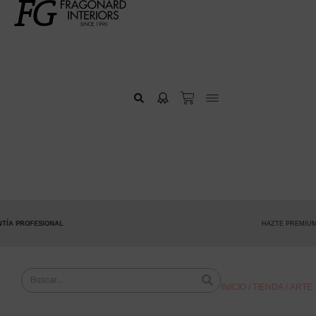
 PROFESIONAL
HAZTE PREMIUM
INICIO
/
TIENDA
/ ARTE