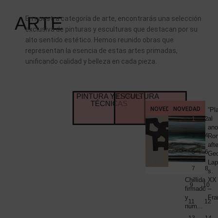
ARTE
En nuestra categoría de arte, encontrarás una selección
exclusiva de pinturas y esculturas que destacan por su
alto sentido estético. Hemos reunido obras que
representan la esencia de estas artes primadas,
unificando calidad y belleza en cada pieza.
PINTURA Y OTRAS
ESCULTURA
TÉCNICAS
NOVEDAD
NOVEDAD
COLECC
“Le
“Pl
NOVED
Poeme
al
1
2
PINTUR
Y
de
ano
OTRAS
3
4
Parmenide”
Ron
TÉCNIC
6
afte
CO
5
6
grabados
Geo
de
Lap
PR
7
8
Eduardo
s.
Chillida,
XX
9
10
firmado
–
y
Fra
11
12
num...
13
14