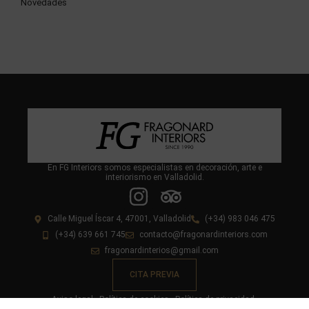
Novedades
En FG Interiors somos especialistas en decoración, arte e
interiorismo en Valladolid.
Calle Miguel Íscar 4, 47001, Valladolid
(+34) 983 046 475
(+34) 639 661 745
contacto@fragonardinteriors.com
fragonardinterios@gmail.com
CITA PREVIA
Aviso legal
Política de cookies
Política de privacidad