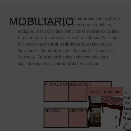
MOBILIARIO
El mobiliario, además de funcional, puede ser un objeto
artístico en sí mismo. Aquí presentamos muebles
antiguos, clásicos y de diseño contemporáneo. Estilos
tan representativos y diversos como el Luis XV o Luis
XVI, estilo Napoleón III, estilo Imperio, estilo nórdico,
Movimiento Moderno, diseño italiano, Art Déco y Art
Nouveau… Cada pieza ha sido seleccionada para
aportar elegancia y personalidad a tu hogar.
ALMACENAJE
ASIENTOS
NOVEDAD
NOVEDAD
CERÁMI
Licorera,
Con
PORCEL
palosanto
Lui
1
2
Y
CRISTAL
y
XV,
MUEBLE
3
4
ébano,
má
AUXILIA
MESAS
MUEBLE AUXILIAR
NOVED
ormolú,
Ro
1.
5
6
cristal
Lan
de
y
7
8
Baccarat
nog