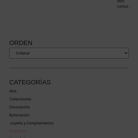
Mid-
centur...
ORDEN
CATEGORÍAS
Arte
Colecciones
Decoración
Iluminación
Joyería y Complementos
Mobiliario