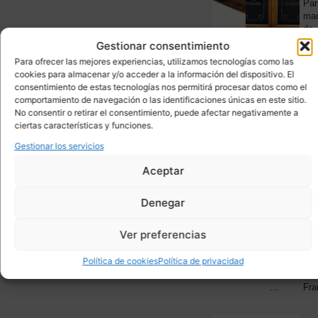
NOVED
Mid-
Par
century,
ma
1.
madera
de
de
cer
Gestionar consentimiento
mango,
zin
Para ofrecer las mejores experiencias, utilizamos tecnologías como las
2010’s
y
cookies para almacenar y/o acceder a la información del dispositivo. El
-...
lat
consentimiento de estas tecnologías nos permitirá procesar datos como el
dor
comportamiento de navegación o las identificaciones únicas en este sitio.
...
No consentir o retirar el consentimiento, puede afectar negativamente a
ciertas características y funciones.
MESAS
,
Gestionar los servicios
Tocador
Par
MUEBLE
/
sil
AUXILIA
Aceptar
Coiffeuse,
esti
marqueterí
Lui
de
XVI
Denegar
madera
épo
1.
y
Nap
Ver preferencias
ormolú,
III,
Napoleón
s.
Política de cookies
Política de privacidad
III,
XI
s.
–
...
Fra