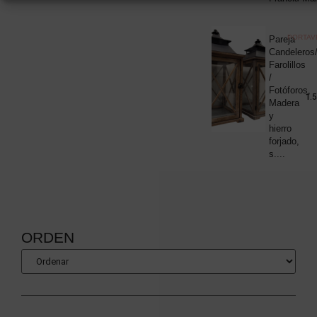
PORTAV
Pareja
Candeleros
Farolillos
/
Fotóforos,
1.
Madera
y
hierro
forjado,
s....
ORDEN