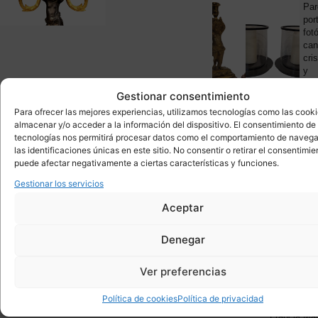
PORTAV
Pareja
Par
candeleros
por
/
fot
lámparas,
can
putti,
cris
ormolú
y
1.
y
met
Gestionar consentimiento
mármol,
90’
hacia
-
Para ofrecer las mejores experiencias, utilizamos tecnologías como las cook
1880
Fra
almacenar y/o acceder a la información del dispositivo. El consentimiento de
-
tecnologías nos permitirá procesar datos como el comportamiento de navega
Fra...
las identificaciones únicas en este sitio. No consentir o retirar el consentimie
puede afectar negativamente a ciertas características y funciones.
Gestionar los servicios
PORTAV
Candelabro
Par
/
Por
Aceptar
Portavelas
en
Bouillotte,
cer
Denegar
Carlos
ver
X,
de
75
Ormolú,
Tam
Ver preferencias
s.
s.
XIX
XX
Política de cookies
Política de privacidad
–
–
Francia
Mar