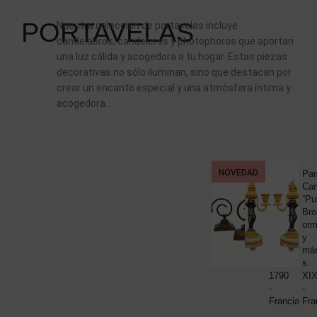
PORTAVELAS
Nuestra colección de portavelas incluye
candelabros, candeleros y photophoros que aportan
una luz cálida y acogedora a tu hogar. Estas piezas
decorativas no sólo iluminan, sino que destacan por
crear un encanto especial y una atmósfera íntima y
acogedora.
NOVEDAD
PORTAV
Pareja
Par
de
Can
candeleros
”Put
en
Bro
bronce,
orm
Luis
y
55
XVI,
már
circa
s.
1790
XI
-
-
Francia
Fra