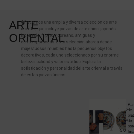
ARTE
Ofrecemos una amplia y diversa colección de arte
oriental, que incluye piezas de arte chino, japonés,
ORIENTAL
indonesio, filipino y coreano, antiguas y
contemporáneas. Esta selección abarca desde
majestuosos muebles hasta pequeños objetos
decorativos, cada uno seleccionado por su enorme
belleza, calidad y valor estético. Explora la
sofisticación y personalidad del arte oriental a través
de estas piezas únicas.
ARTE
(5)
Par
ORIENT
Juego
de
1
2
ESCULT
de
pla
3
4
máscaras
de
Noh,
por
SIG
papel
Ima