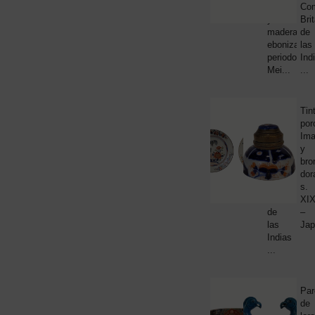
1.
maché
Co
y
Bri
madera
de
ebonizada,
las
periodo
Ind
Mei...
...
ARTE
Pareja
Tin
ORIENT
de
por
CERÁMI
PORCEL
platos
Ima
Y
de
y
CRISTAL
porcelana
bro
Imari,
dor
70
Compañía
s.
Británica
XI
de
–
las
Jap
Indias
...
ARTE
Bowl
Par
ORIENT
/
de
CERÁMI
PORCEL