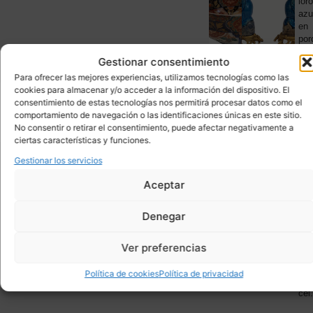
Cuenco,
lor
Y
porcelana
azu
CRISTAL
Imari,
en
49
p. s.
por
XIX
bas
Gestionar consentimiento
-
orm
Japón
Din
Para ofrecer las mejores experiencias, utilizamos tecnologías como las
Qin
cookies para almacenar y/o acceder a la información del dispositivo. El
s.
consentimiento de estas tecnologías nos permitirá procesar datos como el
XI..
comportamiento de navegación o las identificaciones únicas en este sitio.
No consentir o retirar el consentimiento, puede afectar negativamente a
ciertas características y funciones.
ARTE
Pareja
Mue
Gestionar los servicios
ORIENT
de
/
CERÁMI
PORCEL
platos
Arm
Aceptar
Y
de
“Ga
CRISTAL
porcelana,
de
Denegar
Compañía
erud
70
Británica
ma
de
de
Ver preferencias
las
olm
Indias
tra
Política de cookies
Política de privacidad
Orient...
de
cel.