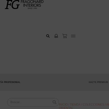
PROFESIONAL
HAZTE PREMIUM
INICIO
/
TIENDA
/
COLECCIONES
/ 
ORIENTAL