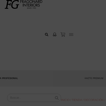
ROFESIONAL
HAZTE PREMIUM
INICIO
/
TIENDA
/
DECORACIÓN
/