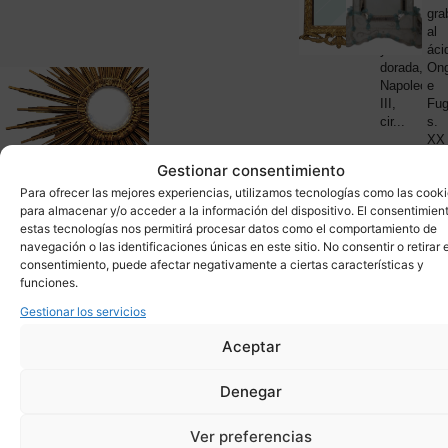
madera
gra
79
tallada
al
y
áci
dorada,
Ong
Napoleón
e
III,
Fug
cir...
s.
XX 
...
Gestionar consentimiento
Para ofrecer las mejores experiencias, utilizamos tecnologías como las cook
para almacenar y/o acceder a la información del dispositivo. El consentimien
DISEÑO
Tocador
Esp
Y
estas tecnologías nos permitirá procesar datos como el comportamiento de
Art
toc
MIDCEN
navegación o las identificaciones únicas en este sitio. No consentir o retirar e
ESPEJO
Déco,
Sp
MUEBLE
consentimiento, puede afectar negativamente a ciertas características y
Pergamino,
Age
AUXILIA
funciones.
Mid-
esti
1.
century,
Pol
Gestionar los servicios
50’s
Fra
–
tap
Aceptar
Italia
ter
na..
Denegar
Ver preferencias
ESPEJO
Espejo
Esp