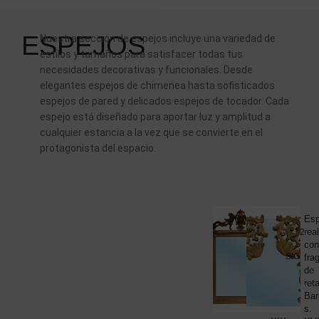
ESPEJOS
Nuestra sección de espejos incluye una variedad de
estilos y tamaños para satisfacer todas tus
necesidades decorativas y funcionales. Desde
elegantes espejos de chimenea hasta sofisticados
espejos de pared y delicados espejos de tocador. Cada
espejo está diseñado para aportar luz y amplitud a
cualquier estancia a la vez que se convierte en el
protagonista del espacio.
ESPEJO
Espejo
Esp
de
rea
1
2
pared,
con
SIG
estilo
fra
isabelino,
de
madera
ret
30
dorada,
Bar
s.
s.