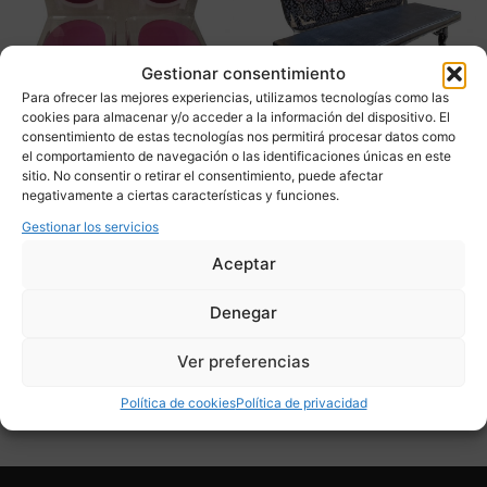
Gestionar consentimiento
Para ofrecer las mejores experiencias, utilizamos tecnologías como las
cookies para almacenar y/o acceder a la información del dispositivo. El
consentimiento de estas tecnologías nos permitirá procesar datos como
el comportamiento de navegación o las identificaciones únicas en este
Pareja sillas «Ghost», J.C.
Sofá “Neobarroco”, fibra
sitio. No consentir o retirar el consentimiento, puede afectar
de Castelbajac para Acrila,
de vidrio / vidrio acrílico,
negativamente a ciertas características y funciones.
Vidrio acrílico, after
Acrila, 2009 – Francia
Gestionar los servicios
Philippe Starck – Francia
3.600,00
€
Aceptar
900,00
€
Adquirir
Denegar
Adquirir
Add To Compare
Ver preferencias
Add To Compare
Política de cookies
Política de privacidad