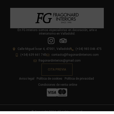
En FG Interiors somos especialistas en decoración, arte e
interiorismo en Valladolid.
Calle Miguel Íscar 4, 47001, Valladolid
(+34) 983 046 475
(+34) 639 661 745
contacto@fragonardinteriors.com
fragonardinterios@gmail.com
CITA PREVIA
Aviso legal
Política de cookies
Política de privacidad
Condiciones de venta online
© Copyright 2024. All rights reserved.