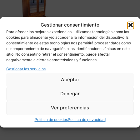
Gestionar consentimiento
Para ofrecer las mejores experiencias, utilizamos tecnologías como las
cookies para almacenar y/o acceder a la información del dispositivo. El
consentimiento de estas tecnologías nos permitirá procesar datos como
el comportamiento de navegación o las identificaciones únicas en este
sitio. No consentir o retirar el consentimiento, puede afectar
Bureau / Escritorio
negativamente a ciertas características y funciones.
Bonheur du jour, caoba y
Gestionar los servicios
cuero, Directorio, p. s. XIX
– Francia
Aceptar
1.875,00
€
Denegar
Adquirir
Ver preferencias
Add To Compare
Política de cookies
Política de privacidad