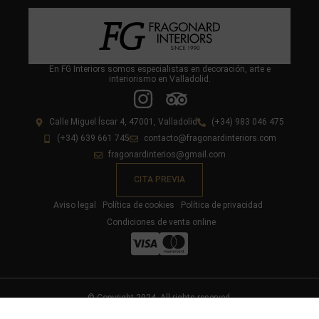
En FG Interiors somos especialistas en decoración, arte e
interiorismo en Valladolid.
Calle Miguel Íscar 4, 47001, Valladolid
(+34) 983 046 475
(+34) 639 661 745
contacto@fragonardinteriors.com
fragonardinterios@gmail.com
CITA PREVIA
Aviso legal
Política de cookies
Política de privacidad
Condiciones de venta online
© Copyright 2024. All rights reserved.
Diseño y desarrollo web livire.es