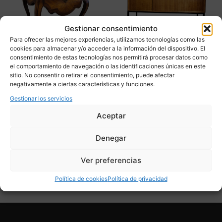
Gestionar consentimiento
Para ofrecer las mejores experiencias, utilizamos tecnologías como las
cookies para almacenar y/o acceder a la información del dispositivo. El
consentimiento de estas tecnologías nos permitirá procesar datos como
el comportamiento de navegación o las identificaciones únicas en este
sitio. No consentir o retirar el consentimiento, puede afectar
Cómoda auxiliar Estilo
Gabinete, gran aparador,
negativamente a ciertas características y funciones.
Luis XV, Napoleón III, s.
madera de teca, diseño
XIX – Francia
escandinavo, 50’s
Gestionar los servicios
1.475,00
€
2.890,00
€
980,00
€
Aceptar
Adquirir
Adquirir
Denegar
Add To Compare
Add To Compare
Ver preferencias
Política de cookies
Política de privacidad