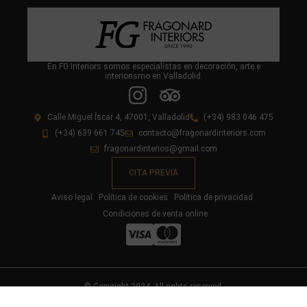
En FG Interiors somos especialistas en decoración, arte e
interiorismo en Valladolid.
Calle Miguel Íscar 4, 47001, Valladolid
(+34) 983 046 475
(+34) 639 661 745
contacto@fragonardinteriors.com
fragonardinterios@gmail.com
CITA PREVIA
Aviso legal
Política de cookies
Política de privacidad
Condiciones de venta online
© Copyright 2024. All rights reserved.
Diseño y desarrollo web livire.es