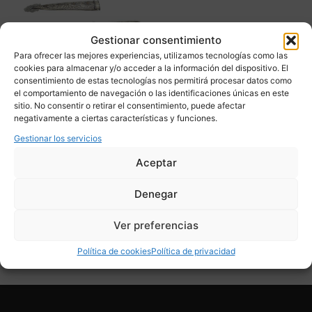
Gestionar consentimiento
Para ofrecer las mejores experiencias, utilizamos tecnologías como las
cookies para almacenar y/o acceder a la información del dispositivo. El
consentimiento de estas tecnologías nos permitirá procesar datos como
el comportamiento de navegación o las identificaciones únicas en este
sitio. No consentir o retirar el consentimiento, puede afectar
Cuchillo “Facón Verijero”,
negativamente a ciertas características y funciones.
mediados del siglo XX –
Argentina
Gestionar los servicios
Consultar precio
Aceptar
Adquirir
Denegar
Add To Compare
Ver preferencias
Política de cookies
Política de privacidad