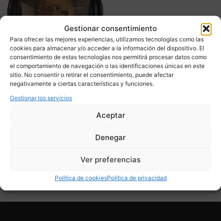
Gestionar consentimiento
Para ofrecer las mejores experiencias, utilizamos tecnologías como las
cookies para almacenar y/o acceder a la información del dispositivo. El
consentimiento de estas tecnologías nos permitirá procesar datos como
el comportamiento de navegación o las identificaciones únicas en este
sitio. No consentir o retirar el consentimiento, puede afectar
Bandeja tallada antílopes,
negativamente a ciertas características y funciones.
madera, Art Déco, p. s. XX
– Francia
Gestionar los servicios
385,00
€
Aceptar
Adquirir
Denegar
Add To Compare
Ver preferencias
Política de cookies
Política de privacidad