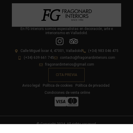
En FG Interiors somos especialistas en decoración, arte e
interiorismo en Valladolid.
Calle Miguel Íscar 4, 47001, Valladolid
(+34) 983 046 475
(+34) 639 661 745
contacto@fragonardinteriors.com
fragonardinterios@gmail.com
CITA PREVIA
Aviso legal
Política de cookies
Política de privacidad
Condiciones de venta online
© Copyright 2024. All rights reserved.
Diseño y desarrollo web livire.es