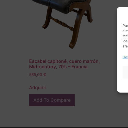
Par
alm
tec
ide
afe
Ges
Escabel capitoné, cuero marrón,
Mid-century, 70’s – Francia
585,00
€
Adquirir
Add To Compare