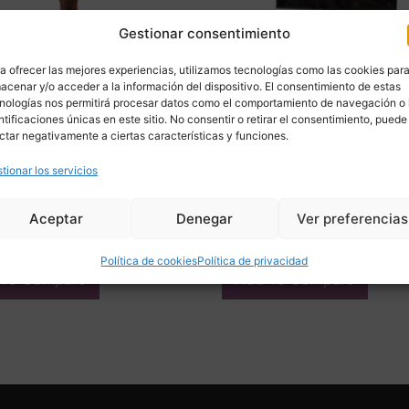
Gestionar consentimiento
a ofrecer las mejores experiencias, utilizamos tecnologías como las cookies par
acenar y/o acceder a la información del dispositivo. El consentimiento de estas
nologías nos permitirá procesar datos como el comportamiento de navegación o 
ntificaciones únicas en este sitio. No consentir o retirar el consentimiento, puede
ctar negativamente a ciertas características y funciones.
ero bambú y bronce, pps.
Lámpara de bambú natural,
tionar los servicios
– Italia
€
600,00
€
Aceptar
Denegar
Ver preferencias
ir
Adquirir
Política de cookies
Política de privacidad
 To Compare
Add To Compare