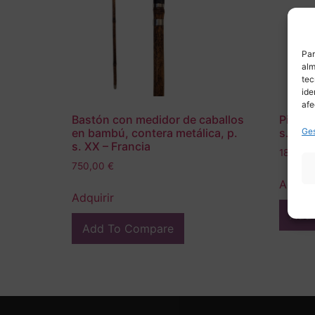
Par
alm
tec
ide
afe
Bastón con medidor de caballos
Piment
Ges
en bambú, contera metálica, p.
s. XX
s. XX – Francia
180,00
750,00
€
Adquir
Adquirir
Add
Add To Compare