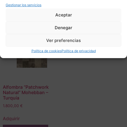
Gestionar los servicios
Aceptar
Denegar
Ver preferencias
Política de cookies
Política de privacidad
Alfombra “Patchwork
Natural” Mohebban –
Turquía
1.800,00
€
Adquirir