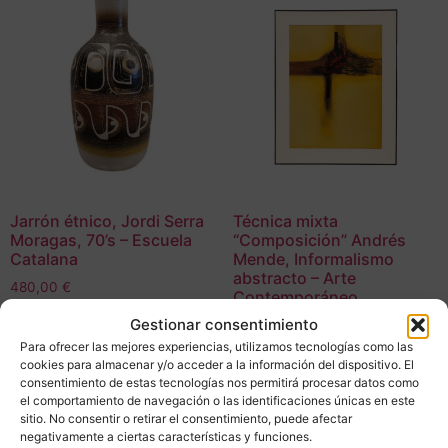
Jarrón étnico, Jordi Serra
Técnica mixta
Moragas, 70’s – Escuela
“Composición” Andrés
Catalana
Mende, Informalismo
abstracto – Arte
480,00
€
Contemporáneo
Gestionar consentimiento
1.400,00
€
Adquirir
Para ofrecer las mejores experiencias, utilizamos tecnologías como las
cookies para almacenar y/o acceder a la información del dispositivo. El
Adquirir
Add To Compare
consentimiento de estas tecnologías nos permitirá procesar datos como
el comportamiento de navegación o las identificaciones únicas en este
Add To Compare
sitio. No consentir o retirar el consentimiento, puede afectar
negativamente a ciertas características y funciones.