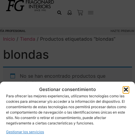
ÍA PROFESIONAL
HAZTE PREMIUM
Inicio
/
Tienda
/ Productos etiquetados “blondas”
blondas
No se han encontrado productos que
coincidan con tu selección.
Gestionar consentimiento
Para ofrecer las mejores experiencias, utilizamos tecnologías como las
cookies para almacenar y/o acceder a la información del dispositivo. El
consentimiento de estas tecnologías nos permitirá procesar datos como
el comportamiento de navegación o las identificaciones únicas en este
sitio. No consentir o retirar el consentimiento, puede afectar
negativamente a ciertas características y funciones.
Gestionar los servicios