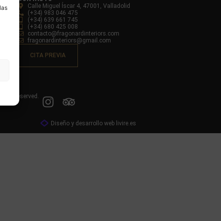
Calle Miguel Íscar 4, 47001, Valladolid
las
(+34) 983 046 475
(+34) 639 661 745
(+34) 680 425 008
contacto@fragonardinteriors.com
fragonardinteriors@gmail.com
CITA PREVIA
ights reserved.
Diseño y desarrollo web livire.es