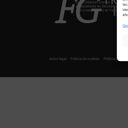
En FG Interiors somos
tec
especialistas en decoración,
ide
arte e interiorismo en Valladolid.
afe
Ges
Aviso legal
Política de cookies
Política de priv