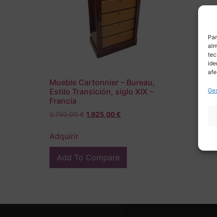
Par
alm
tec
ide
afe
Mueble Cartonnier – Bureau,
Ges
Estilo Transición, siglo XIX –
Francia
2.750,00
€
1.925,00
€
Adquirir
Add To Compare