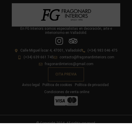
En FG Interiors somos especialistas en decoración, arte e
interiorismo en Valladolid.
Calle Miguel Íscar 4, 47001, Valladolid
(+34) 983 046 475
(+34) 639 661 745
contacto@fragonardinteriors.com
fragonardinterios@gmail.com
CITA PREVIA
Aviso legal
Política de cookies
Política de privacidad
Condiciones de venta online
© Copyright 2024. All rights reserved.
Diseño y desarrollo web livire.es