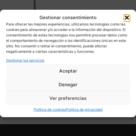
Gestionar consentimiento
Para ofrecer las mejores experiencias, utilizamos tecnologías como las
cookies para almacenar y/o acceder a la información del dispositivo. El
consentimiento de estas tecnologías nos permitirá procesar datos como
el comportamiento de navegación o las identificaciones únicas en este
sitio. No consentir o retirar el consentimiento, puede afectar
Jarrón / Soliflor en cristal,
negativamente a ciertas características y funciones.
Verde celadón, 70’s –
Francia
Gestionar los servicios
450,00
€
Aceptar
Adquirir
Denegar
Add To Compare
Ver preferencias
Política de cookies
Política de privacidad