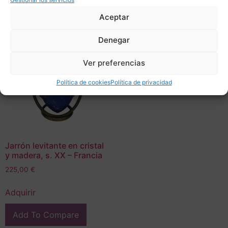
Aceptar
Denegar
Ver preferencias
Política de cookies
Política de privacidad
Jarrón levitante en cristal
y madera, s. XX – Francia
225,00
€
Adquirir
Add To Compare