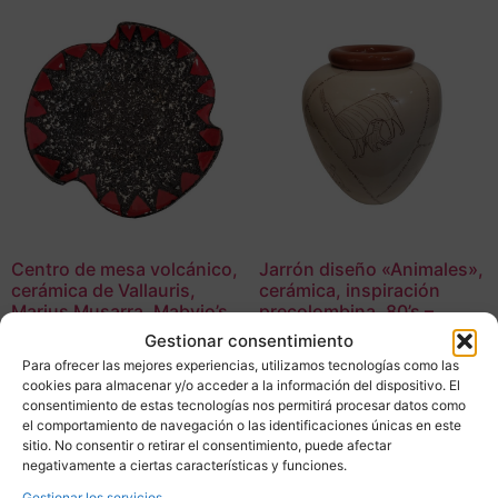
Centro de mesa volcánico,
Jarrón diseño «Animales»,
cerámica de Vallauris,
cerámica, inspiración
Marius Musarra, Mabyjo’s,
precolombina, 80’s –
60’s – Francia
Francia
Gestionar consentimiento
285,00
€
390,00
€
Para ofrecer las mejores experiencias, utilizamos tecnologías como las
cookies para almacenar y/o acceder a la información del dispositivo. El
consentimiento de estas tecnologías nos permitirá procesar datos como
Adquirir
Adquirir
el comportamiento de navegación o las identificaciones únicas en este
sitio. No consentir o retirar el consentimiento, puede afectar
Add To Compare
Add To Compare
negativamente a ciertas características y funciones.
Gestionar los servicios