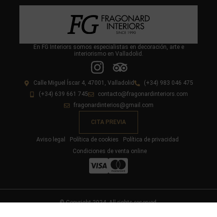
En FG Interiors somos especialistas en decoración, arte e
interiorismo en Valladolid.
Calle Miguel Íscar 4, 47001, Valladolid
(+34) 983 046 475
(+34) 639 661 745
contacto@fragonardinteriors.com
fragonardinterios@gmail.com
CITA PREVIA
Aviso legal
Política de cookies
Política de privacidad
Condiciones de venta online
© Copyright 2024. All rights reserved.
Diseño y desarrollo web livire.es