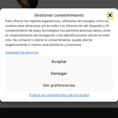
Gestionar consentimiento
Para ofrecer las mejores experiencias, utilizamos tecnologías como las
cookies para almacenar y/o acceder a la información del dispositivo. El
consentimiento de estas tecnologías nos permitirá procesar datos como
el comportamiento de navegación o las identificaciones únicas en este
sitio. No consentir o retirar el consentimiento, puede afectar
Lámpara de mesa “Hide &
negativamente a ciertas características y funciones.
Seek”, Chehoma, Negro y
dorado, s. XXI – Francia
Gestionar los servicios
745,00
€
Aceptar
Adquirir
Denegar
Add To Compare
Ver preferencias
Política de cookies
Política de privacidad