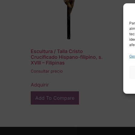
Par
alm
tec
ide
afe
Escultura / Talla Cristo
Ges
Crucificado Hispano-filipino, s.
XVIII – Filipinas
Consultar precio
Adquirir
Add To Compare