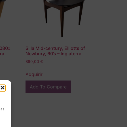
5080»
Silla Mid-century, Elliotts of
ara
Newbury, 60’s – Inglaterra
890,00
€
Adquirir
Add To Compare
a
las