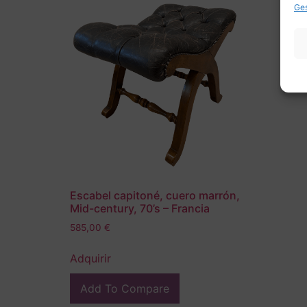
Ges
Escabel capitoné, cuero marrón,
Mid-century, 70’s – Francia
585,00
€
Adquirir
Add To Compare