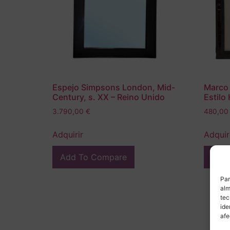
Espejo Simpsons London, Mid-
Marco 
Century, s. XX – Reino Unido
Estilo
3.790,00
€
480,0
Adquirir
Adquir
Add To Compare
Add
Par
alm
tec
ide
afe