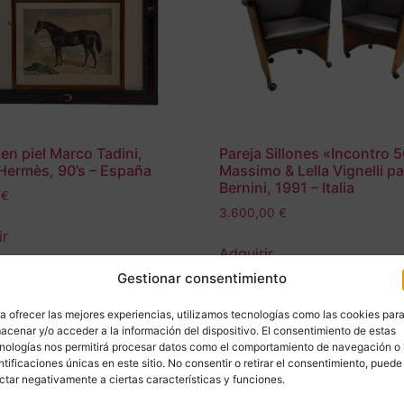
en piel Marco Tadini,
Pareja Sillones «Incontro 
 Hermès, 90’s – España
Massimo & Lella Vignelli p
Bernini, 1991 – Italia
0
€
3.600,00
€
ir
Adquirir
 To Compare
Gestionar consentimiento
Add To Compare
a ofrecer las mejores experiencias, utilizamos tecnologías como las cookies par
acenar y/o acceder a la información del dispositivo. El consentimiento de estas
nologías nos permitirá procesar datos como el comportamiento de navegación o 
ntificaciones únicas en este sitio. No consentir o retirar el consentimiento, puede
ctar negativamente a ciertas características y funciones.