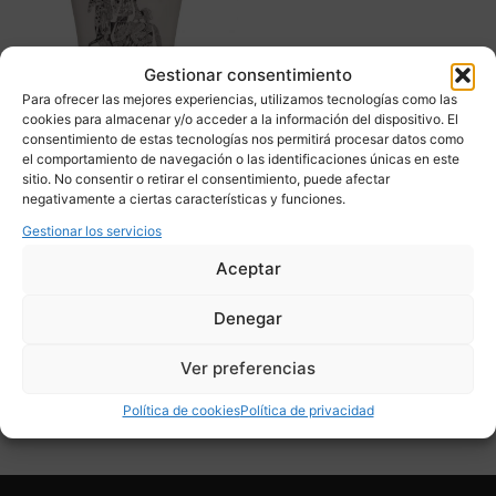
Gestionar consentimiento
Para ofrecer las mejores experiencias, utilizamos tecnologías como las
cookies para almacenar y/o acceder a la información del dispositivo. El
consentimiento de estas tecnologías nos permitirá procesar datos como
el comportamiento de navegación o las identificaciones únicas en este
Jarrón diseño Cuno
sitio. No consentir o retirar el consentimiento, puede afectar
Fischer para Rosenthal,
negativamente a ciertas características y funciones.
Studio Linie, s. XX –
Gestionar los servicios
Alemania
Aceptar
785,00
€
Denegar
Adquirir
Ver preferencias
Add To Compare
Política de cookies
Política de privacidad