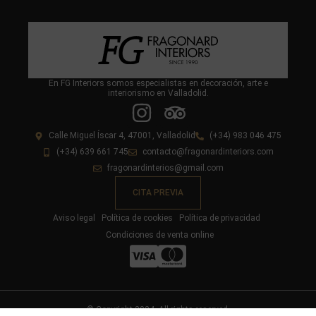
En FG Interiors somos especialistas en decoración, arte e
interiorismo en Valladolid.
Calle Miguel Íscar 4, 47001, Valladolid
(+34) 983 046 475
(+34) 639 661 745
contacto@fragonardinteriors.com
fragonardinterios@gmail.com
CITA PREVIA
Aviso legal
Política de cookies
Política de privacidad
Condiciones de venta online
© Copyright 2024. All rights reserved.