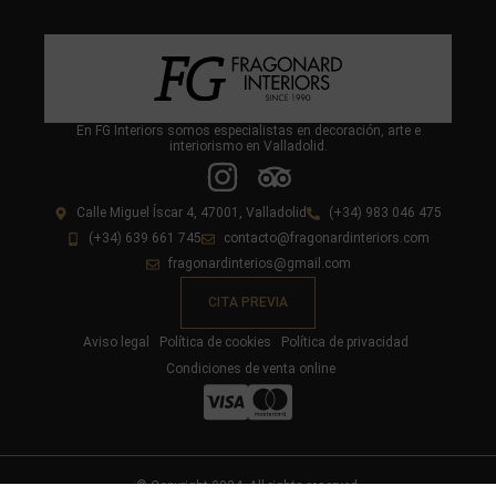
En FG Interiors somos especialistas en decoración, arte e
interiorismo en Valladolid.
Calle Miguel Íscar 4, 47001, Valladolid
(+34) 983 046 475
(+34) 639 661 745
contacto@fragonardinteriors.com
fragonardinterios@gmail.com
CITA PREVIA
Aviso legal
Política de cookies
Política de privacidad
Condiciones de venta online
© Copyright 2024. All rights reserved.