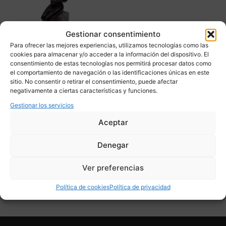
Gestionar consentimiento
Para ofrecer las mejores experiencias, utilizamos tecnologías como las
cookies para almacenar y/o acceder a la información del dispositivo. El
consentimiento de estas tecnologías nos permitirá procesar datos como
el comportamiento de navegación o las identificaciones únicas en este
Escultura “Mujer soplando
sitio. No consentir o retirar el consentimiento, puede afectar
burbujas”, Bronce y
negativamente a ciertas características y funciones.
mármol, Art Nouveau,
Gestionar los servicios
1920 – Alemania
Aceptar
1.490,00
€
Denegar
Adquirir
Ver preferencias
Add To Compare
Política de cookies
Política de privacidad