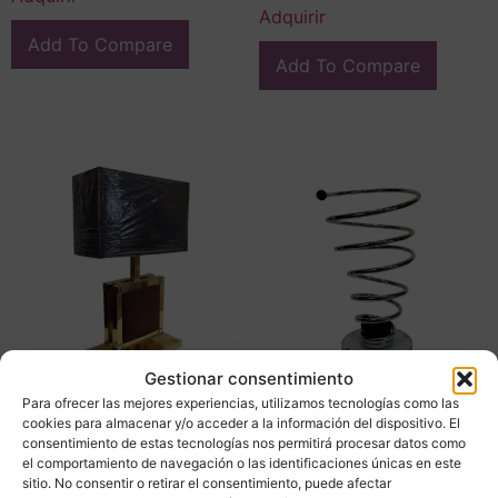
Adquirir
Add To Compare
Add To Compare
Gestionar consentimiento
Para ofrecer las mejores experiencias, utilizamos tecnologías como las
Lámpara de mesa, latón y
Paragüero espiral, Mid-
cookies para almacenar y/o acceder a la información del dispositivo. El
acero cromado, Willy
century, 80’s – Italia
consentimiento de estas tecnologías nos permitirá procesar datos como
Rizzo para BD Lumica, 70’s
el comportamiento de navegación o las identificaciones únicas en este
225,00
€
– Italia
sitio. No consentir o retirar el consentimiento, puede afectar