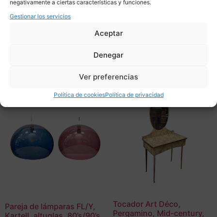
negativamente a ciertas características y funciones.
1.380,00
€
Adquirir
Gestionar los servicios
Adquirir
Add To Compare
Aceptar
Add To Compare
Denegar
Ver preferencias
Política de cookies
Política de privacidad
Tocador Art Déco,
Pareja de lámparas FL/Y,
Pergamino, Mid-century,
Kartell, altuglas, 80’s/90’s