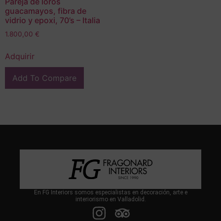
Pareja de loros
guacamayos, fibra de
vidrio y epoxi, 70’s – Italia
1.800,00
€
Adquirir
Add To Compare
En FG Interiors somos especialistas en decoración, arte e
interiorismo en Valladolid.