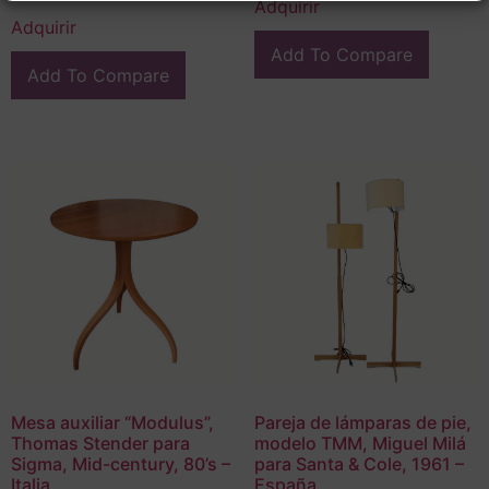
Adquirir
Adquirir
Add To Compare
Add To Compare
Mesa auxiliar “Modulus”,
Pareja de lámparas de pie,
Thomas Stender para
modelo TMM, Miguel Milá
Sigma, Mid-century, 80’s –
para Santa & Cole, 1961 –
Italia
España