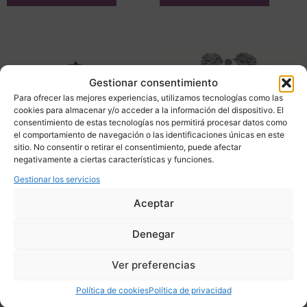
Gestionar consentimiento
Para ofrecer las mejores experiencias, utilizamos tecnologías como las
cookies para almacenar y/o acceder a la información del dispositivo. El
consentimiento de estas tecnologías nos permitirá procesar datos como
el comportamiento de navegación o las identificaciones únicas en este
sitio. No consentir o retirar el consentimiento, puede afectar
negativamente a ciertas características y funciones.
Gestionar los servicios
Aceptar
Lámpara de mesa
Lámpara de techo “LOVE
“Flowerpot VP3”, Verner
YOU LOVE YOU NOT”,
Denegar
Panton para &Tradition,
William Brand para Brand
Movimiento Moderno
Van Egmond, 2007 –
Nórdico / Industrial, 90’s –
Países Bajos
Ver preferencias
Dinamarca
2.500,00
€
Política de cookies
Política de privacidad
670,00
€