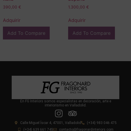
390,00
€
1.300,00
€
Adquirir
Adquirir
Add To Compare
Add To Compare
En FG Interiors somos especialistas en decoración, arte e
interiorismo en Valladolid.
Calle Miguel Íscar 4, 47001, Valladolid
(+34) 983 046 475
(+34) 639 661 745
contacto@fragonardinteriors.com