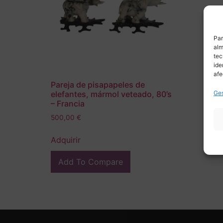
Par
alm
tec
ide
afe
Pareja de pisapapeles de
Ges
elefantes, mármol veteado, 80’s
– Francia
500,00
€
Adquirir
Add To Compare