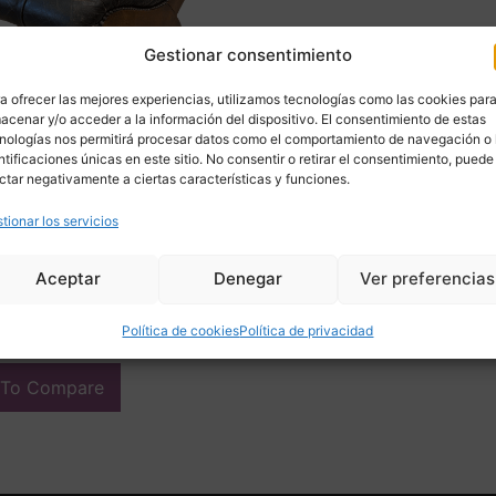
Gestionar consentimiento
a ofrecer las mejores experiencias, utilizamos tecnologías como las cookies par
acenar y/o acceder a la información del dispositivo. El consentimiento de estas
nologías nos permitirá procesar datos como el comportamiento de navegación o 
ntificaciones únicas en este sitio. No consentir o retirar el consentimiento, puede
ctar negativamente a ciertas características y funciones.
tionar los servicios
l capitoné, cuero marrón,
ntury, 70’s – Francia
Aceptar
Denegar
Ver preferencias
€
Política de cookies
Política de privacidad
ir
 To Compare