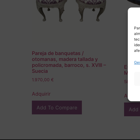
Par
alm
tec
ide
afe
Pareja de banquetas /
otomanas, madera tallada y
Ges
policromada, barroco, s. XVIII –
Escabe
Suecia
Mid-ce
1.970,00
€
585,00
Adquirir
Adquir
Add To Compare
Add