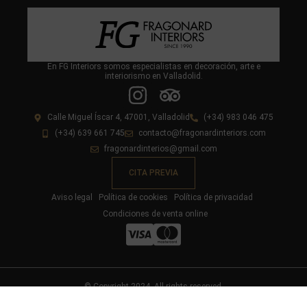
En FG Interiors somos especialistas en decoración, arte e
interiorismo en Valladolid.
Calle Miguel Íscar 4, 47001, Valladolid
(+34) 983 046 475
(+34) 639 661 745
contacto@fragonardinteriors.com
fragonardinterios@gmail.com
CITA PREVIA
Aviso legal
Política de cookies
Política de privacidad
Condiciones de venta online
© Copyright 2024. All rights reserved.
Diseño y desarrollo web livire.es