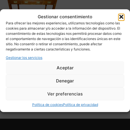
Gestionar consentimiento
Para ofrecer las mejores experiencias, utilizamos tecnologías como las
cookies para almacenar y/o acceder a la información del dispositivo. El
consentimiento de estas tecnologías nos permitirá procesar datos como
el comportamiento de navegación o las identificaciones únicas en este
sitio. No consentir o retirar el consentimiento, puede afectar
Escritorio Estilo barco,
negativamente a ciertas características y funciones.
Época Eduardina, 1900 –
Inglaterra
Gestionar los servicios
Consultar precio
Aceptar
Adquirir
Denegar
Add To Compare
Ver preferencias
Política de cookies
Política de privacidad