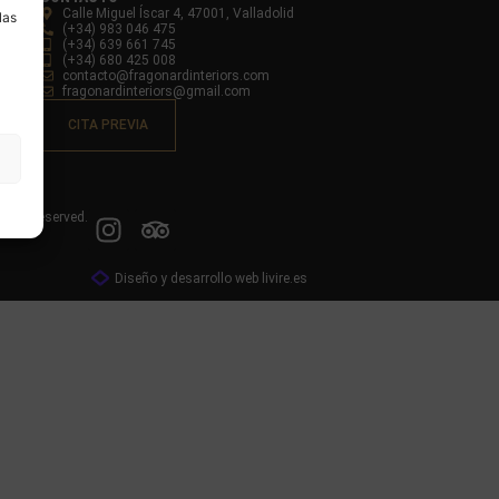
Calle Miguel Íscar 4, 47001, Valladolid
las
(+34) 983 046 475
(+34) 639 661 745
(+34) 680 425 008
contacto@fragonardinteriors.com
fragonardinteriors@gmail.com
CITA PREVIA
ights reserved.
Diseño y desarrollo web livire.es