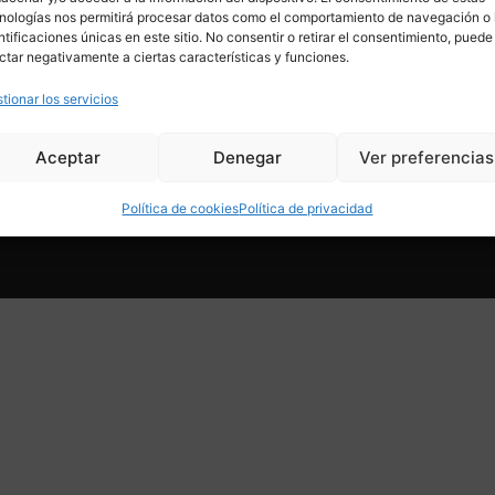
HOME
MOBILIARIO
nologías nos permitirá procesar datos como el comportamiento de navegación o 
TIENDA
ILUMINACIÓN
ntificaciones únicas en este sitio. No consentir o retirar el consentimiento, puede
SERVICIOS
DECORACIÓN
ctar negativamente a ciertas características y funciones.
CONÓCENOS
JOYAS Y COMPLEMENTOS
CONTACTO
ARTE
NOVEDADES
COLECCIONES
tionar los servicios
SALES
Aceptar
Denegar
Ver preferencias
Política de cookies
Política de privacidad
© Copyright 2024. All r
acidad
Condiciones de venta online