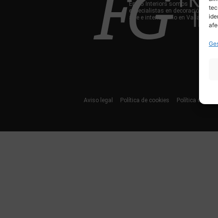
En FG Interiors somos
tec
especialistas en decoración,
ide
arte e interiorismo en Valladolid.
afe
Ges
Aviso legal
Política de cookies
Política de priv