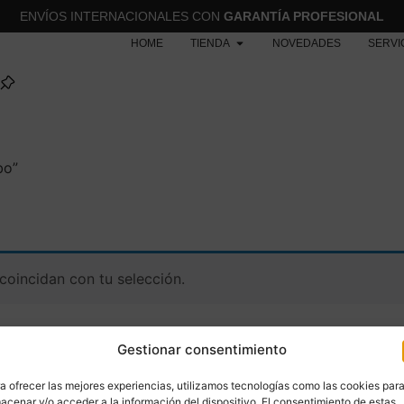
ENVÍOS INTERNACIONALES CON
GARANTÍA PROFESIONAL
HOME
TIENDA
NOVEDADES
SERVI
bo”
oincidan con tu selección.
Gestionar consentimiento
a ofrecer las mejores experiencias, utilizamos tecnologías como las cookies par
acenar y/o acceder a la información del dispositivo. El consentimiento de estas
MENÚ
CATEGORÍAS