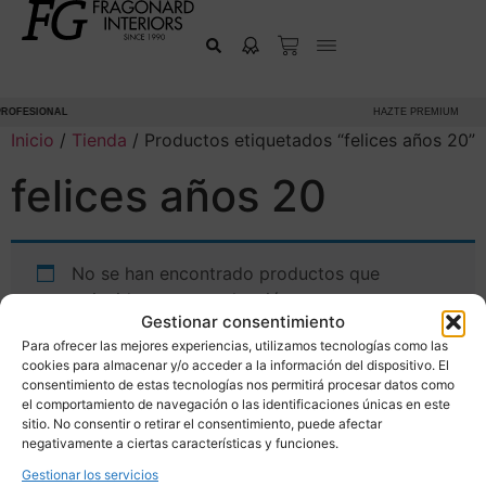
ROFESIONAL
HAZTE PREMIUM
Inicio
/
Tienda
/ Productos etiquetados “felices años 20”
felices años 20
No se han encontrado productos que
coincidan con tu selección.
Gestionar consentimiento
Para ofrecer las mejores experiencias, utilizamos tecnologías como las
cookies para almacenar y/o acceder a la información del dispositivo. El
consentimiento de estas tecnologías nos permitirá procesar datos como
el comportamiento de navegación o las identificaciones únicas en este
sitio. No consentir o retirar el consentimiento, puede afectar
negativamente a ciertas características y funciones.
Gestionar los servicios