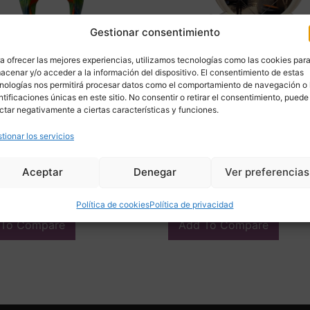
Gestionar consentimiento
a ofrecer las mejores experiencias, utilizamos tecnologías como las cookies par
acenar y/o acceder a la información del dispositivo. El consentimiento de estas
nologías nos permitirá procesar datos como el comportamiento de navegación o 
ntificaciones únicas en este sitio. No consentir o retirar el consentimiento, puede
ctar negativamente a ciertas características y funciones.
 de loros guacamayos,
Cómoda / Tocador estilo 
e vidrio y epoxi, 70’s –
Age, Firma DBM, madera l
tionar los servicios
y fibra de vidrio, 70’s – Itali
00
€
3.800,00
€
Aceptar
Denegar
Ver preferencias
ir
Adquirir
Política de cookies
Política de privacidad
 To Compare
Add To Compare