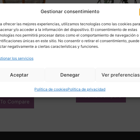
Gestionar consentimiento
a ofrecer las mejores experiencias, utilizamos tecnologías como las cookies par
acenar y/o acceder a la información del dispositivo. El consentimiento de estas
nologías nos permitirá procesar datos como el comportamiento de navegación o 
ntificaciones únicas en este sitio. No consentir o retirar el consentimiento, puede
ctar negativamente a ciertas características y funciones.
uxiliar / gueridón, madera
Botellero en forja, pps. s. 
tionar los servicios
e, forja y cristal, Mid-
Francia
y, 50’s – Francia
90,00
€
€
Aceptar
Denegar
Ver preferencias
Adquirir
ir
Política de cookies
Política de privacidad
Add To Compare
 To Compare