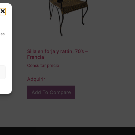
a
las
XX –
Silla en forja y ratán, 70’s –
Francia
Consultar precio
Adquirir
Add To Compare