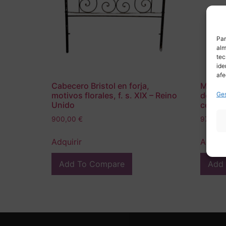
Par
alm
tec
ide
afe
Cabecero Bristol en forja,
Mesa a
Ges
motivos florales, f. s. XIX – Reino
de robl
Unido
centur
900,00
€
975,00
Adquirir
Adquir
Add To Compare
Add