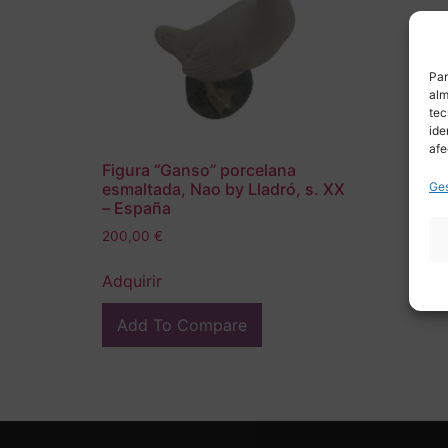
Par
alm
tec
ide
afe
Figura “Ganso” porcelana
Ges
esmaltada, Nao by Lladró, s. XX
– España
200,00
€
Adquirir
Add To Compare