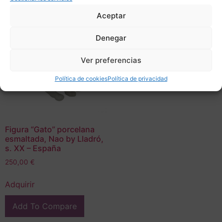
Aceptar
Denegar
Ver preferencias
Política de cookies
Política de privacidad
Figura “Gato” porcelana
esmaltada, Nao by Lladró,
s. XX – España
250,00
€
Adquirir
Add To Compare