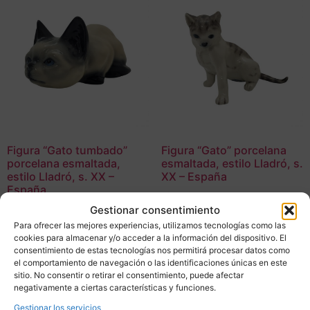
Figura “Gato tumbado”
Figura “Gato” porcelana
porcelana esmaltada,
esmaltada, estilo Lladró, s.
estilo Lladró, s. XX –
XX – España
España
180,00
€
Gestionar consentimiento
180,00
€
Adquirir
Para ofrecer las mejores experiencias, utilizamos tecnologías como las
cookies para almacenar y/o acceder a la información del dispositivo. El
Adquirir
consentimiento de estas tecnologías nos permitirá procesar datos como
Add To Compare
el comportamiento de navegación o las identificaciones únicas en este
Add To Compare
sitio. No consentir o retirar el consentimiento, puede afectar
negativamente a ciertas características y funciones.
Gestionar los servicios