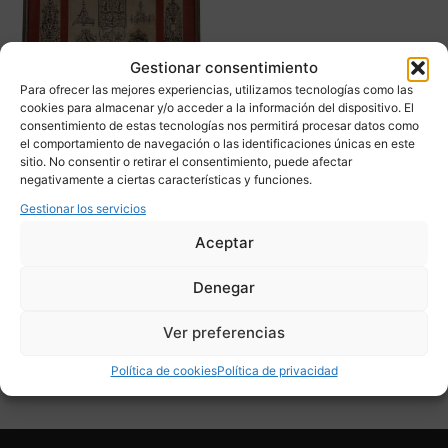
Gestionar consentimiento
Para ofrecer las mejores experiencias, utilizamos tecnologías como las
cookies para almacenar y/o acceder a la información del dispositivo. El
consentimiento de estas tecnologías nos permitirá procesar datos como
el comportamiento de navegación o las identificaciones únicas en este
Grabado “Repertorio de
sitio. No consentir o retirar el consentimiento, puede afectar
grutescos”, Estilo
negativamente a ciertas características y funciones.
Renacentista, s. XVIII –
Gestionar los servicios
Francia
Aceptar
300,00
€
Denegar
Adquirir
Ver preferencias
Add To Compare
Política de cookies
Política de privacidad