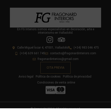
En FG Interiors somos especialistas en decoración, arte e
interiorismo en Valladolid.
Calle Miguel Íscar 4, 47001, Valladolid
(+34) 983 046 475
(+34) 639 661 745
contacto@fragonardinteriors.com
fragonardinterios@gmail.com
CITA PREVIA
Aviso legal
Política de cookies
Política de privacidad
Condiciones de venta online
© Copyright 2024. All rights reserved.