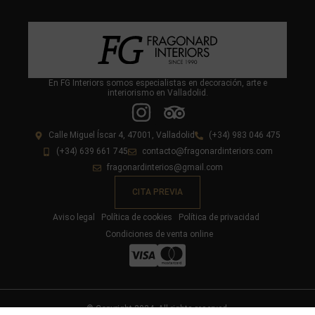
En FG Interiors somos especialistas en decoración, arte e
interiorismo en Valladolid.
Calle Miguel Íscar 4, 47001, Valladolid
(+34) 983 046 475
(+34) 639 661 745
contacto@fragonardinteriors.com
fragonardinterios@gmail.com
CITA PREVIA
Aviso legal
Política de cookies
Política de privacidad
Condiciones de venta online
© Copyright 2024. All rights reserved.