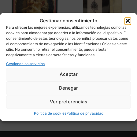
Gestionar consentimiento
Para ofrecer las mejores experiencias, utilizamos tecnologías como las
cookies para almacenar y/o acceder a la información del dispositivo. El
consentimiento de estas tecnologías nos permitirá procesar datos como
el comportamiento de navegación o las identificaciones únicas en este
Juego de mesa “El adivino
Caja para cartas en hueso,
sitio. No consentir o retirar el consentimiento, puede afectar
mágico” o “El maestro en
vintage – Francia
negativamente a ciertas características y funciones.
casa”, Borrás p. s. XX –
190,00
€
Gestionar los servicios
España
Aceptar
90,00
€
Adquirir
Denegar
Adquirir
Add To Compare
Ver preferencias
Add To Compare
Política de cookies
Política de privacidad