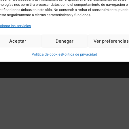
HOME
MOBILIARIO
nologías nos permitirá procesar datos como el comportamiento de navegación o 
TIENDA
ILUMINACIÓN
ntificaciones únicas en este sitio. No consentir o retirar el consentimiento, puede
SERVICIOS
DECORACIÓN
ctar negativamente a ciertas características y funciones.
CONÓCENOS
JOYAS Y COMPLEMENTOS
CONTACTO
ARTE
NOVEDADES
COLECCIONES
tionar los servicios
SALES
Aceptar
Denegar
Ver preferencias
Política de cookies
Política de privacidad
© Copyright 2024. All r
acidad
Condiciones de venta online