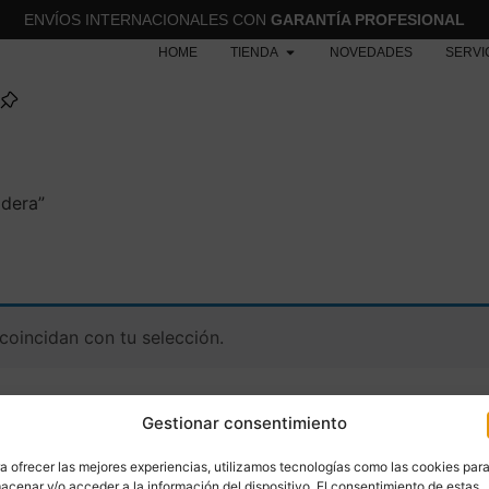
ENVÍOS INTERNACIONALES CON
GARANTÍA PROFESIONAL
HOME
TIENDA
NOVEDADES
SERVI
adera”
oincidan con tu selección.
Gestionar consentimiento
a ofrecer las mejores experiencias, utilizamos tecnologías como las cookies par
acenar y/o acceder a la información del dispositivo. El consentimiento de estas
MENÚ
CATEGORÍAS