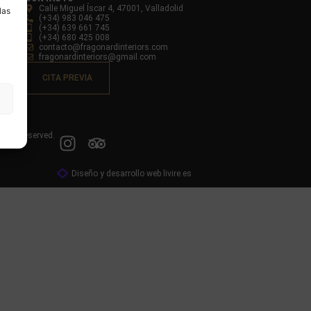
Calle Miguel Íscar 4, 47001, Valladolid
las
(+34) 983 046 475
(+34) 639 661 745
(+34) 680 425 008
contacto@fragonardinteriors.com
fragonardinteriors@gmail.com
CITA PREVIA
ights reserved.
Diseño y desarrollo web livire.es