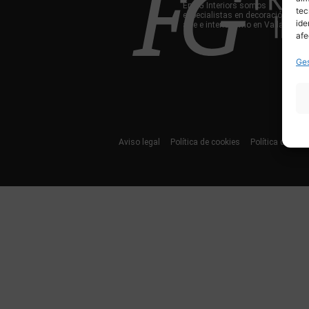
En FG Interiors somos
tec
especialistas en decoración,
ide
arte e interiorismo en Valladolid.
afe
Ges
Aviso legal
Política de cookies
Política de priv