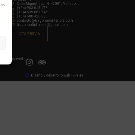
Calle Miguel Íscar 4, 47001, Valladolid
las
(+34) 983 046 475
(+34) 639 661 745
(+34) 680 425 008
contacto@fragonardinteriors.com
fragonardinteriors@gmail.com
CITA PREVIA
ights reserved.
Diseño y desarrollo web livire.es