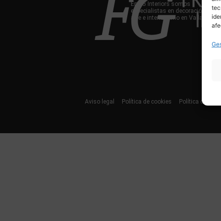
En FG Interiors somos
tec
especialistas en decoración,
ide
arte e interiorismo en Valladolid.
afe
Ges
Aviso legal
Política de cookies
Política de priv