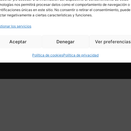
HOME
MOBILIARIO
nologías nos permitirá procesar datos como el comportamiento de navegación o 
TIENDA
ILUMINACIÓN
ntificaciones únicas en este sitio. No consentir o retirar el consentimiento, puede
SERVICIOS
DECORACIÓN
ctar negativamente a ciertas características y funciones.
CONÓCENOS
JOYAS Y COMPLEMENTOS
CONTACTO
ARTE
NOVEDADES
COLECCIONES
tionar los servicios
SALES
Aceptar
Denegar
Ver preferencias
Política de cookies
Política de privacidad
© Copyright 2024. All r
acidad
Condiciones de venta online