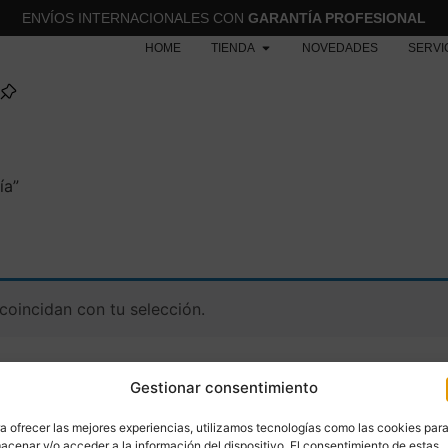
ENVÍOS INTERNACIONALES CON
GARANTÍA PROFESIONAL
HOME
TIENDA
NOVEDADES
SERVI
ía”
oincidan con tu selección.
Gestionar consentimiento
a ofrecer las mejores experiencias, utilizamos tecnologías como las cookies par
acenar y/o acceder a la información del dispositivo. El consentimiento de estas
MENÚ
CATEGORÍAS