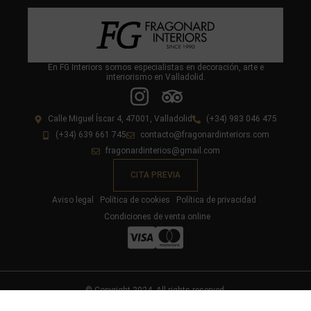
En FG Interiors somos especialistas en decoración, arte e
interiorismo en Valladolid.
Calle Miguel Íscar 4, 47001, Valladolid
(+34) 983 046 475
(+34) 639 661 745
contacto@fragonardinteriors.com
fragonardinterios@gmail.com
CITA PREVIA
Aviso legal
Política de cookies
Política de privacidad
Condiciones de venta online
© Copyright 2024. All rights reserved.
Diseño y desarrollo web livire.es