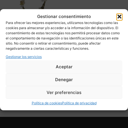
Gestionar consentimiento
Para ofrecer las mejores experiencias, utilizamos tecnologías como las
cookies para almacenar y/o acceder a la información del dispositivo. El
consentimiento de estas tecnologías nos permitirá procesar datos como
el comportamiento de navegación o las identificaciones únicas en este
sitio. No consentir o retirar el consentimiento, puede afectar
Collar, cuarzo y bronce
negativamente a ciertas características y funciones.
envejecido, Césarée, 90’s
– Francia
Gestionar los servicios
375,00
€
Aceptar
Adquirir
Denegar
Add To Compare
Ver preferencias
Política de cookies
Política de privacidad