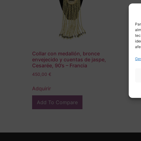
Par
alm
tec
ide
afe
Collar con medallón, bronce
Ges
envejecido y cuentas de jaspe,
Cesarée, 90’s – Francia
450,00
€
Adquirir
Add To Compare