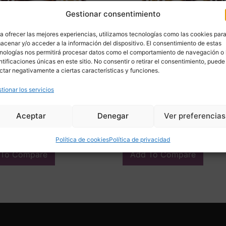
Gestionar consentimiento
a ofrecer las mejores experiencias, utilizamos tecnologías como las cookies par
acenar y/o acceder a la información del dispositivo. El consentimiento de estas
nologías nos permitirá procesar datos como el comportamiento de navegación o 
ntificaciones únicas en este sitio. No consentir o retirar el consentimiento, puede
ctar negativamente a ciertas características y funciones.
a diadema, símil carey,
Peineta media luna, símil c
tionar los servicios
1890 – España
20’s – España
€
200,00
€
Aceptar
Denegar
Ver preferencias
ir
Adquirir
Política de cookies
Política de privacidad
 To Compare
Add To Compare