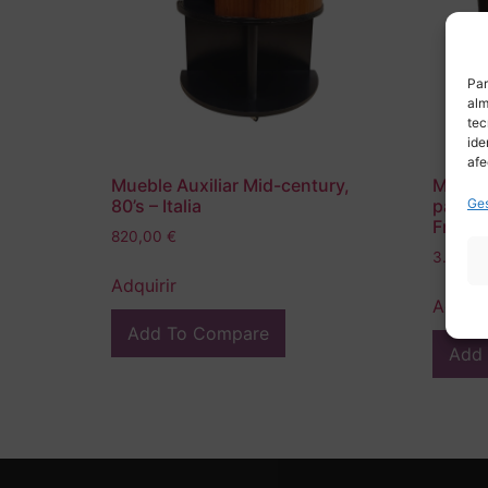
Par
alm
tec
ide
afe
Mueble Auxiliar Mid-century,
Mueble
Ges
80’s – Italia
palosan
Franci
820,00
€
3.900,
Adquirir
Adquir
Add To Compare
Add