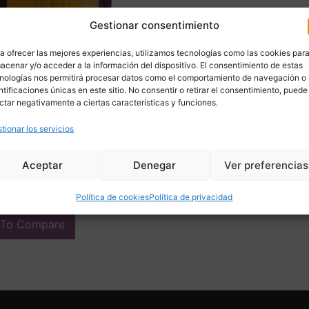
Gestionar consentimiento
a ofrecer las mejores experiencias, utilizamos tecnologías como las cookies par
acenar y/o acceder a la información del dispositivo. El consentimiento de estas
nologías nos permitirá procesar datos como el comportamiento de navegación o 
ntificaciones únicas en este sitio. No consentir o retirar el consentimiento, puede
ctar negativamente a ciertas características y funciones.
 bar Art Déco, madera de
tionar los servicios
to y limoncillo, 40’s –
a
00
€
Aceptar
Denegar
Ver preferencias
ir
Política de cookies
Política de privacidad
 To Compare