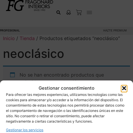
PROFESIONAL
HAZTE PREMIUM
Inicio
/
Tienda
/ Productos etiquetados “neoclásico”
neoclásico
No se han encontrado productos que
coincidan con tu selección.
Gestionar consentimiento
Para ofrecer las mejores experiencias, utilizamos tecnologías como las
cookies para almacenar y/o acceder a la información del dispositivo. El
consentimiento de estas tecnologías nos permitirá procesar datos como
el comportamiento de navegación o las identificaciones únicas en este
sitio. No consentir o retirar el consentimiento, puede afectar
negativamente a ciertas características y funciones.
Gestionar los servicios