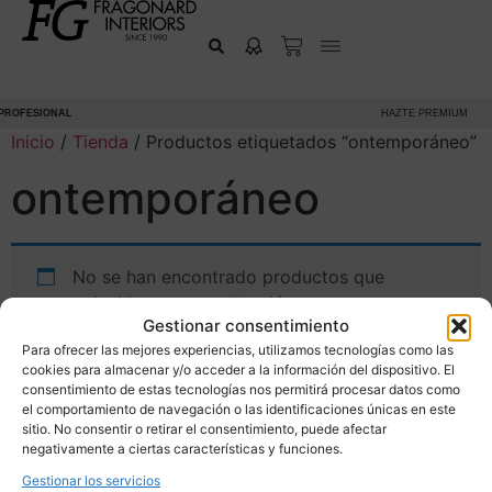
PROFESIONAL
HAZTE PREMIUM
Inicio
/
Tienda
/ Productos etiquetados “ontemporáneo”
ontemporáneo
No se han encontrado productos que
coincidan con tu selección.
Gestionar consentimiento
Para ofrecer las mejores experiencias, utilizamos tecnologías como las
cookies para almacenar y/o acceder a la información del dispositivo. El
consentimiento de estas tecnologías nos permitirá procesar datos como
el comportamiento de navegación o las identificaciones únicas en este
sitio. No consentir o retirar el consentimiento, puede afectar
negativamente a ciertas características y funciones.
Gestionar los servicios