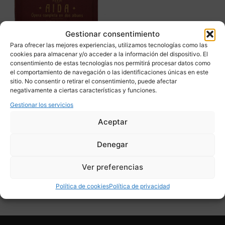
Gestionar consentimiento
Para ofrecer las mejores experiencias, utilizamos tecnologías como las
cookies para almacenar y/o acceder a la información del dispositivo. El
consentimiento de estas tecnologías nos permitirá procesar datos como
el comportamiento de navegación o las identificaciones únicas en este
Disco gramófono “Aida”
sitio. No consentir o retirar el consentimiento, puede afectar
Giuseppe Verdi, La Voz de
negativamente a ciertas características y funciones.
su Amo, s. XX – Reino
Gestionar los servicios
Unido
Aceptar
140,00
€
Denegar
Adquirir
Ver preferencias
Add To Compare
Política de cookies
Política de privacidad