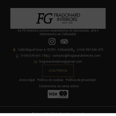
En FG Interiors somos especialistas en decoración, arte e
interiorismo en Valladolid.
Calle Miguel Íscar 4, 47001, Valladolid
(+34) 983 046 475
(+34) 639 661 745
contacto@fragonardinteriors.com
fragonardinterios@gmail.com
CITA PREVIA
Aviso legal
Política de cookies
Política de privacidad
Condiciones de venta online
© Copyright 2024. All rights reserved.