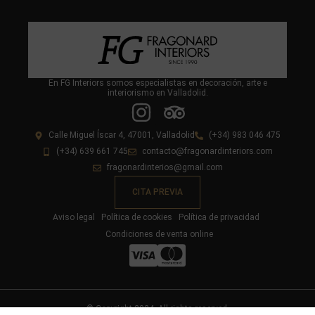
En FG Interiors somos especialistas en decoración, arte e
interiorismo en Valladolid.
Calle Miguel Íscar 4, 47001, Valladolid
(+34) 983 046 475
(+34) 639 661 745
contacto@fragonardinteriors.com
fragonardinterios@gmail.com
CITA PREVIA
Aviso legal
Política de cookies
Política de privacidad
Condiciones de venta online
© Copyright 2024. All rights reserved.