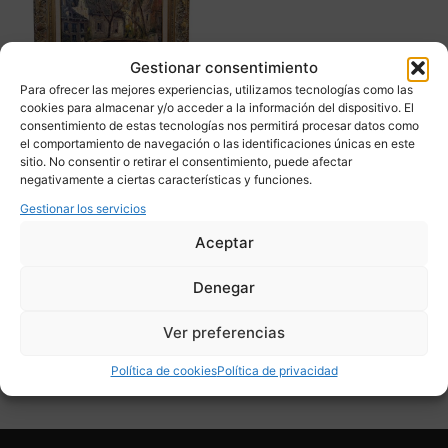
Gestionar consentimiento
Para ofrecer las mejores experiencias, utilizamos tecnologías como las
cookies para almacenar y/o acceder a la información del dispositivo. El
consentimiento de estas tecnologías nos permitirá procesar datos como
el comportamiento de navegación o las identificaciones únicas en este
“Brujas” Carmelo García
sitio. No consentir o retirar el consentimiento, puede afectar
Barrena,
negativamente a ciertas características y funciones.
Postimpresionismo, s. XX
Gestionar los servicios
– España
Aceptar
1.600,00
€
Denegar
Adquirir
Ver preferencias
Add To Compare
Política de cookies
Política de privacidad